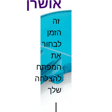
אושרן
זה
הזמן
לבחור
את
המפתח
להצלחה
שלך
|