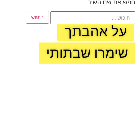
חפש את שם השיר
על אהבתך
שימרו שבתותי